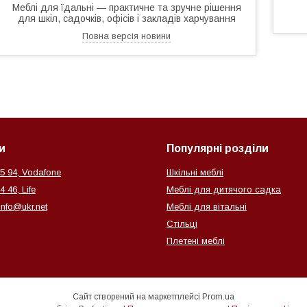
Меблі для їдальні — практичне та зручне рішення
для шкіл, садочків, офісів і закладів харчування
Повна версія новини
и
Популярні розділи
25 94, Vodafone
Шкільні меблі
4 46, Life
Меблі для дитячого садка
info@ukr.net
Меблі для вітальні
Стільці
Плетені меблі
Сайт створений на маркетплейсі
Prom.ua