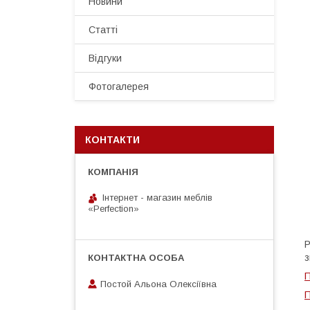
Новини
Статті
Відгуки
Фотогалерея
КОНТАКТИ
Інтернет - магазин меблів
«Perfection»
Р
з
П
Постой Альона Олексіївна
П