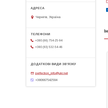
П
Чернігів, Україна
І
+380 (66) 754-25-94
+380 (93) 532-54-46
perfection_info@ukr.net
+380667542594