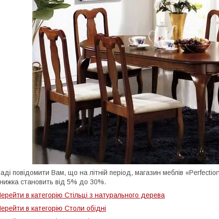
аді повідомити Вам, що на літній період, магазин меблів «Perfecti
нижка становить від 5% до 30%.
ерейти в категорію Стільці з натурального дерева
ерейти в категорію Столи обідні