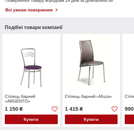
Повернення товару впродовж 14 днів за домовленістю
Всі умови повернення
Подібні товари компанії
Стілець барний
Стілець барний «Muza»
Стіл
«ARGENTO»
1 150
1 415
990
₴
₴
Купити
Купити