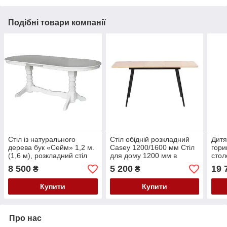
Подібні товари компанії
Стіл із натурального
Стіл обідній розкладний
Дитя
дерева бук «Сейм» 1,2 м.
Casey 1200/1600 мм Стіл
гори
(1,6 м), розкладний стіл
для дому 1200 мм в
стол
розкладному 1600 мм.
шафо
8 500
5 200
19 
₴
₴
Купити
Купити
Про нас