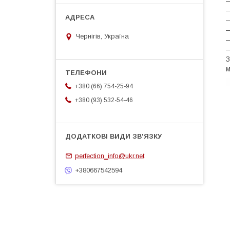
—
—
—
—
Чернігів, Україна
—
—
З
м
+380 (66) 754-25-94
+380 (93) 532-54-46
perfection_info@ukr.net
+380667542594