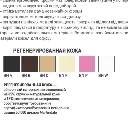
 спинка ергономічної форми має поперековий валик (вигин у поперек
 сидіння має округлений передній край
 стійка металева рама незвичайної форми
 передні ніжки моделі звужуються донизу
 заглушки на ніжках моделі захищають поверхню підлоги від пош
 виріб пакується в гофратуру в зібраному вигляді та не вимагає з
і зразками оздоблювальних матеріалів Ви можете ознайомитися ниж
атеріали крісел для офісу.