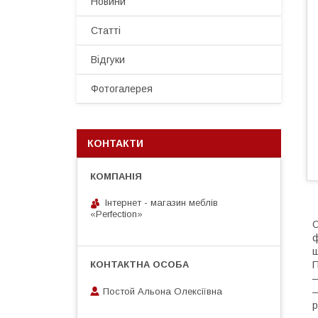
Новини
Статті
Відгуки
Фотогалерея
КОНТАКТИ
Інтернет - магазин меблів
«Perfection»
О
ф
ш
П
—
Постой Альона Олексіївна
—
р