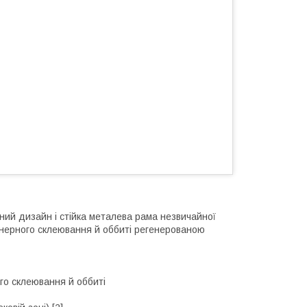
ний дизайн і стійка металева рама незвичайної
анерного склеювання й оббиті регенерованою
го склеювання й оббиті