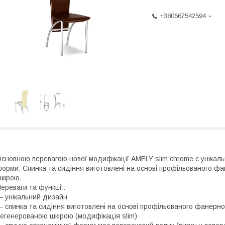
+380667542594
сновною перевагою нової модифікації AMELY slim chrome є унікаль
орми. Спинка та сидіння виготовлені на основі профільованого ф
кірою.
ереваги та функції:
 унікальний дизайн
 спинка та сидіння виготовлені на основі профільованого фанерно
егенерованою шкірою (модифікація slim)