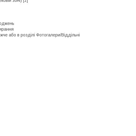
овій зоні) [2]
коджень
бирання
че або в розділі Фотогалери/Віддільні