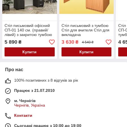
Стіл письмовий офісний
Стіл письмовий з тумбою
Стіл
СП-01 140 см. (правий/
Стіл для вчителя Стіл для
СП-0
лівий) з закритою тумбою
викладача
тум
та шухлядами
5 890
3 630
4 6
₴
₴
4 540 ₴
Купити
Купити
Про нас
100% позитивних з 8 відгуків за рік
Працює з 21.07.2010
м. Чернігів
Чернігів, Україна
Контакти
Сьогодні працює з 10:00 до 19:00