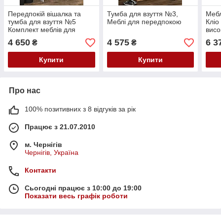
Передпокій вішалка та
Тумба для взуття №3,
Мебл
тумба для взуття №5
Меблі для передпокою
Кліо
Комплект меблів для
висо
передпокою Тумба для
різн
4 650
4 575
6 3
₴
₴
взуття 800
Купити
Купити
Про нас
100% позитивних з 8 відгуків за рік
Працює з 21.07.2010
м. Чернігів
Чернігів, Україна
Контакти
Сьогодні працює з 10:00 до 19:00
Показати весь графік роботи