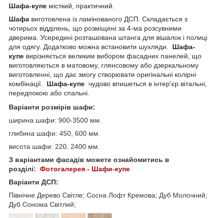
Шафа-купе
місткий, практичний.
Шафа
виготовлена із ламінованого ДСП. Складається з
чотирьох відділень, що розміщені за 4-ма розсувними
дверима. Усередині розташована штанга для вішалок і полиці
для одягу. Додатково можна встановити шухляди.
Шафа-
купе
вирізняється великим вибором фасадних панелей, що
виготовляються в матовому, глянсовому або дзеркальному
виготовленні, що дає змогу створювати оригінальні колірні
комбінації.
Шафа-купе
чудово впишеться в інтер'єр вітальні,
передпокою або спальні.
Варіанти розмірів шафи:
ширина шафи: 900-3500 мм.
глибина шафи: 450, 600 мм.
висота шафи: 220, 2400 мм.
З варіантами фасадів можете ознайомитись в
розділі:
Фотогалерея - Шафи-купе
Варіанти ДСП:
Північне Дерево Світле; Сосна Лофт Кремова; Дуб Молочний;
Дуб Сонома Світлий;