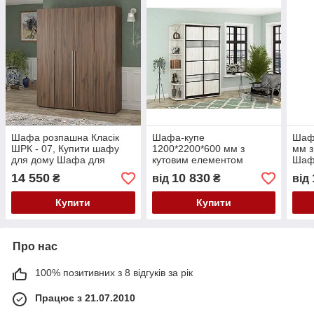
Шафа розпашна Класік
Шафа-купе
Шафа
ШРК - 07, Купити шафу
1200*2200*600 мм з
мм з
для дому Шафа для
кутовим елементом
Шафи
спальні Шафа 1800 мм
Шафа-купе різних розмірів
900
14 550
10 830
₴
від
₴
від
900-3500 мм. Шафа для
дом
дому
Купити
Купити
Про нас
100% позитивних з 8 відгуків за рік
Працює з 21.07.2010