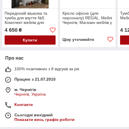
Передпокій вішалка та
Крісло офісне (для
Тумб
тумба для взуття №5
персоналу) REGAL, Меблі
Мебл
Комплект меблів для
Чернігів, Магазин меблів у
передпокою Тумба для
Чорнигові
4 650
4 1
₴
взуття 800
Ціну уточнюйте
Купити
Про нас
100% позитивних з 8 відгуків за рік
Працює з 21.07.2010
м. Чернігів
Чернігів, Україна
Контакти
Сьогодні вихідний
Показати весь графік роботи