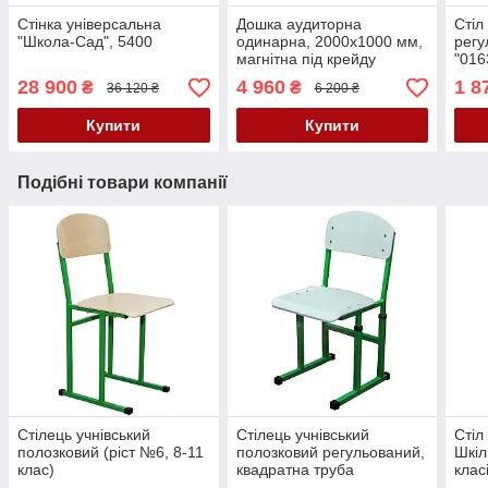
Стінка універсальна
Дошка аудиторна
Стіл
"Школа-Сад", 5400
одинарна, 2000х1000 мм,
регу
магнітна під крейду
"016
28 900
4 960
1 8
₴
₴
36 120 ₴
6 200 ₴
Купити
Купити
Подібні товари компанії
Стілець учнівський
Стілець учнівський
Стіл
полозковий (ріст №6, 8-11
полозковий регульований,
Шкіл
клас)
квадратна труба
клас