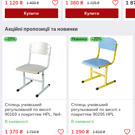
1 120
1 380
1 8
₴
₴
1 400 ₴
1 725 ₴
Купити
Купити
Акційні пропозиції та новинки
–20%
Новинка
–20%
Стілець учнівський
Стілець учнівський
регульований по висоті
регульований по висоті з
90169 з покриттям HPL, №4-
покриттям 90295 HPL
7
В наявності
В наявності
1 370
1 290
₴
₴
1 710 ₴
1 610 ₴