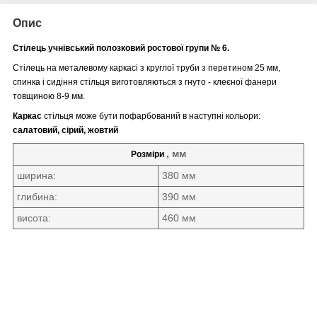
Опис
Стілець учнівський полозковий ростової групи № 6.
Стілець на металевому каркасі з кругло
ї труби з перетином 25 мм,
спинка і сидіння стільця виготовляються з гнуто - клеєної фанери
товщиною 8-9 мм.
Каркас
стільця може бути пофарбований в наступні кольори:
салатовий, сірий, жовтий
, мм
Розміри
ширина:
380 мм
глибина:
390 мм
висота:
460 мм