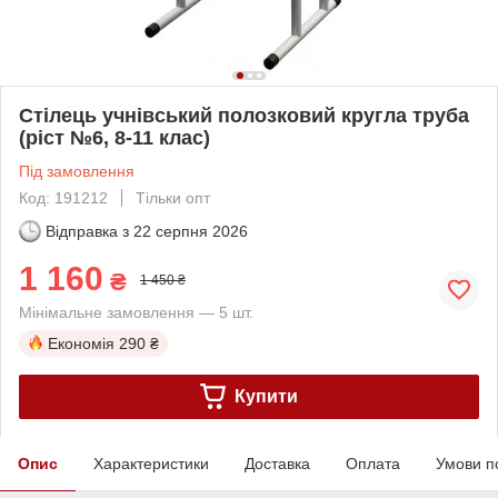
Стілець учнівський полозковий кругла труба
(ріст №6, 8-11 клас)
Під замовлення
Код: 191212
Тільки опт
Відправка з
22 серпня 2026
1 160
₴
1 450 ₴
Мінімальне замовлення — 5 шт.
Економія
290 ₴
Купити
Опис
Характеристики
Доставка
Оплата
Умови п