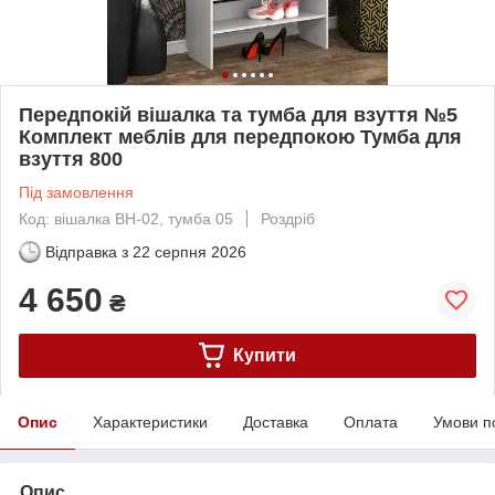
Передпокій вішалка та тумба для взуття №5
Комплект меблів для передпокою Тумба для
взуття 800
Під замовлення
Код: вішалка ВН-02, тумба 05
Роздріб
Відправка з
22 серпня 2026
4 650
₴
Купити
Опис
Характеристики
Доставка
Оплата
Умови п
Опис