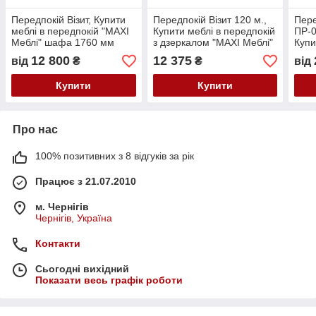
Передпокій Візит, Купити
Передпокій Візит 120 м.,
Пере
меблі в передпокій "MAXI
Купити меблі в передпокій
ПР-
Меблі" шафа 1760 мм
з дзеркалом "MAXI Меблі"
Купи
з ш
12 800
12 375
від
₴
₴
від
Купити
Купити
Про нас
100% позитивних з 8 відгуків за рік
Працює з 21.07.2010
м. Чернігів
Чернігів, Україна
Контакти
Сьогодні вихідний
Показати весь графік роботи