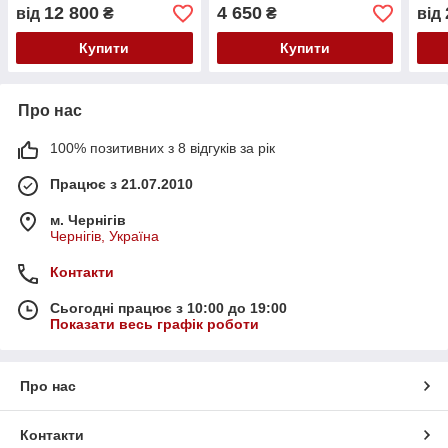
передпокою Тумба для
з ш
12 800
4 650
від
₴
₴
від
взуття 800
Купити
Купити
Про нас
100% позитивних з 8 відгуків за рік
Працює з 21.07.2010
м. Чернігів
Чернігів, Україна
Контакти
Сьогодні працює з 10:00 до 19:00
Показати весь графік роботи
Про нас
Контакти