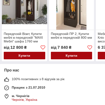
Передпокій Візит, Купити
Передпокій ПР 2, Купити
Мебл
меблі в передпокій "MAXI
меблі в передпокій 800 мм
Кліо
Меблі" шафа 1760 мм
висо
різн
12 800
7 840
6 3
від
₴
від
₴
Купити
Купити
Про нас
100% позитивних з 8 відгуків за рік
Працює з 21.07.2010
м. Чернігів
Чернігів, Україна