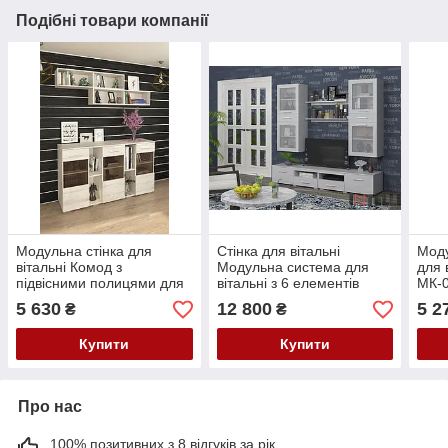
Подібні товари компанії
Модульна стінка для
Стінка для вітальні
Моду
вітальні Комод з
Модульна система для
для 
підвісними полицями для
вітальні з 6 елементів
МК-
вітальні
Стінка в зал
5 630
12 800
5 2
₴
₴
Купити
Купити
Про нас
100% позитивних з 8 відгуків за рік