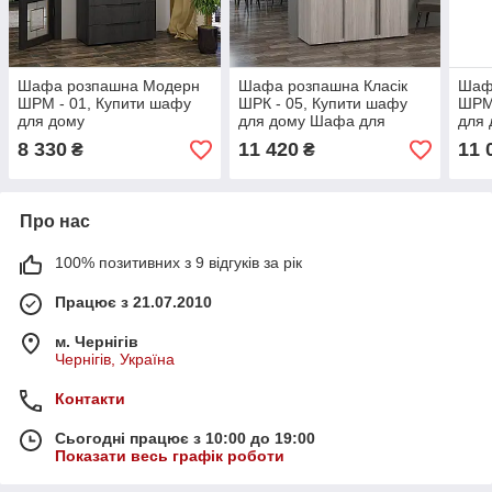
Шафа розпашна Модерн
Шафа розпашна Класік
Шаф
ШРМ - 01, Купити шафу
ШРК - 05, Купити шафу
ШРМ 
для дому
для дому Шафа для
для
спальні Шафа 1500 мм
спал
8 330
11 420
11 
₴
₴
Про нас
100% позитивних з 9 відгуків за рік
Працює з 21.07.2010
м. Чернігів
Чернігів, Україна
Контакти
Сьогодні працює з 10:00 до 19:00
Показати весь графік роботи