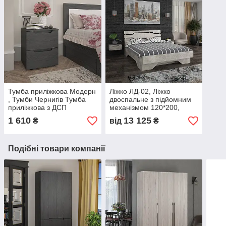
Тумба приліжкова Модерн
Ліжко ЛД-02, Ліжко
, Тумби Чернигів Тумба
двоспальне з підйомним
приліжкова з ДСП
механізмом 120*200,
140*200, 160x200, Ліжка
1 610
13 125
₴
від
₴
Україна
Подібні товари компанії