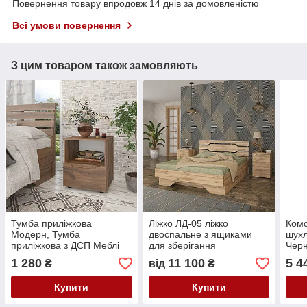
Повернення товару впродовж 14 днів за домовленістю
Всі умови повернення
З цим товаром також замовляють
Тумба приліжкова
Ліжко ЛД-05 ліжко
Комо
Модерн, Тумба
двоспальне з ящиками
шух
приліжкова з ДСП Меблі
для зберігання
Черн
для спальні
1 280
11 100
5 4
₴
від
₴
Купити
Купити