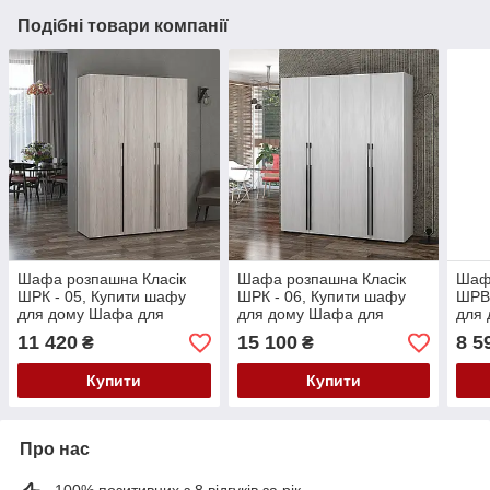
Подібні товари компанії
Шафа розпашна Класік
Шафа розпашна Класік
Шаф
ШРК - 05, Купити шафу
ШРК - 06, Купити шафу
ШРВ 
для дому Шафа для
для дому Шафа для
для
спальні Шафа 1500 мм
спальні Шафа 1800 мм
для 
11 420
15 100
8 5
₴
₴
Купити
Купити
Про нас