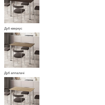
Дуб кверкус
Дуб аппалачі