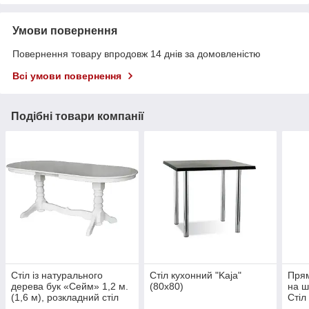
Умови повернення
Повернення товару впродовж 14 днів за домовленістю
Всі умови повернення
Подібні товари компанії
Стіл із натурального
Стіл кухонний "Kaja"
Прям
дерева бук «Сейм» 1,2 м.
(80x80)
на ш
(1,6 м), розкладний стіл
Стіл
Стіл