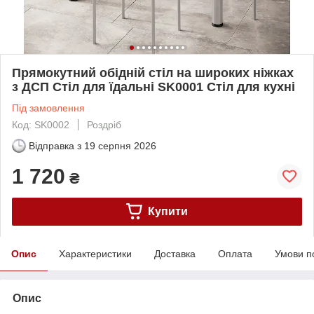
Прямокутний обідній стіл на широких ніжках
з ДСП Стіл для їдальні SK0001 Стіл для кухні
Під замовлення
Код: SK0002
Роздріб
Відправка з
19 серпня 2026
1 720
₴
Купити
Опис
Характеристики
Доставка
Оплата
Умови п
Опис