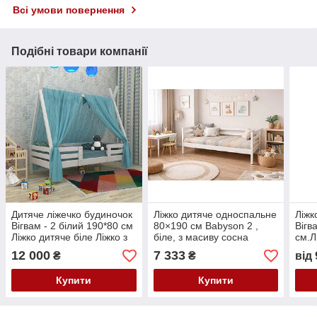
Всі умови повернення
Подібні товари компанії
Дитяче ліжечко будиночок
Ліжко дитяче односпальне
Ліжк
Вігвам - 2 білий 190*80 см
80×190 см Babyson 2 ,
Вігв
Ліжко дитяче біле Ліжко з
біле, з масиву сосна
см.Л
дерева
лак
12 000
7 333
₴
₴
від
Купити
Купити