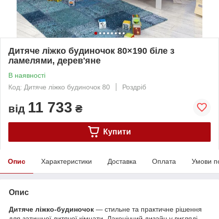
Дитяче ліжко будиночок 80×190 біле з
ламелями, дерев'яне
В наявності
Код: Дитяче ліжко будиночок 80
Роздріб
11 733
від
₴
Купити
Опис
Характеристики
Доставка
Оплата
Умови п
Опис
Дитяче ліжко-будиночок
— стильне та практичне рішення
для затишної дитячої кімнати. Лаконічний дизайн у вигляді