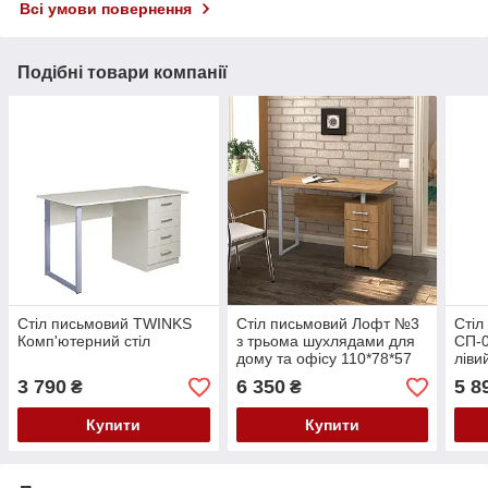
Всі умови повернення
Подібні товари компанії
Стіл письмовий TWINKS
Стіл письмовий Лофт №3
Стіл
Комп'ютерний стіл
з трьома шухлядами для
СП-0
дому та офісу 110*78*57
ліви
см
та 
3 790
6 350
5 8
₴
₴
Купити
Купити