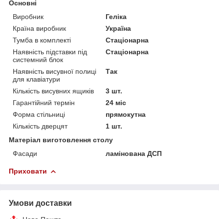
Основні
Виробник
Геліка
Країна виробник
Україна
Тумба в комплекті
Стаціонарна
Наявність підставки під
Стаціонарна
системний блок
Наявність висувної полиці
Так
для клавіатури
Кількість висувних ящиків
3 шт.
Гарантійний термін
24 міс
Форма стільниці
прямокутна
Кількість дверцят
1 шт.
Матеріал виготовлення столу
Фасади
ламінована ДСП
Приховати
Умови доставки