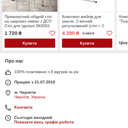
Прямокутний обідній стіл
Комплект меблів для
Комп
на широких ніжках з ДСП
школи: 2-місний
"Tir
Стіл для їдальні SK0001
регульований (стіл + 2
Стіл для кухні
стільці), ростові групи №4-
1 720
4 290
₴
₴
5 360 ₴
6 металевий каркас, ДСП
на вибір
Цін
Купити
Купити
Про нас
100% позитивних з 8 відгуків за рік
Працює з 21.07.2010
м. Чернігів
Чернігів, Україна
Контакти
Сьогодні вихідний
Показати весь графік роботи