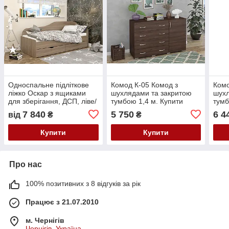
Односпальне підліткове
Комод К-05 Комод з
Комо
ліжко Оскар з ящиками
шухлядами та закритою
шухл
для зберігання, ДСП, ліве/
тумбою 1,4 м. Купити
тумб
праве
великий комод
вели
7 840
5 750
6 4
від
₴
₴
Купити
Купити
Про нас
100% позитивних з 8 відгуків за рік
Працює з 21.07.2010
м. Чернігів
Чернігів, Україна