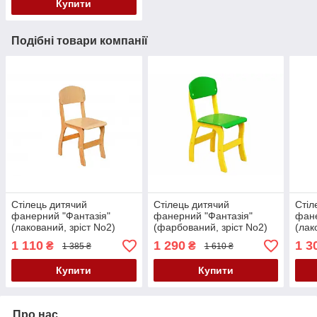
Купити
Подібні товари компанії
Стілець дитячий
Стілець дитячий
Стіл
фанерний "Фантазія"
фанерний "Фантазія"
фане
(лакований, зріст No2)
(фарбований, зріст No2)
(лак
1 110
1 290
1 3
₴
₴
1 385 ₴
1 610 ₴
Купити
Купити
Про нас