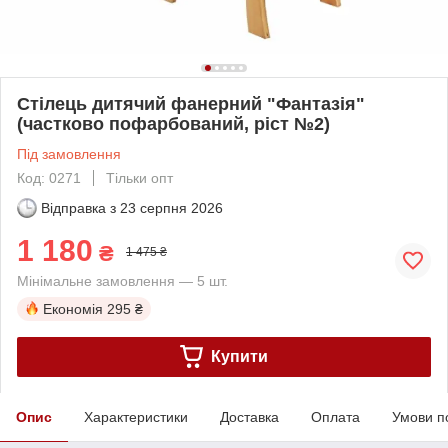
Стілець дитячий фанерний "Фантазія"
(частково пофарбований, ріст №2)
Під замовлення
Код: 0271
Тільки опт
Відправка з
23 серпня 2026
1 180
₴
1 475 ₴
Мінімальне замовлення — 5 шт.
Економія
295 ₴
Купити
Опис
Характеристики
Доставка
Оплата
Умови п