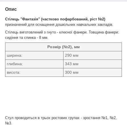
Опис
Стілець "Фантазія" (частково пофарбований, ріст №2)
призначений для оснащення дошкільних навчальних закладів.
Стілець виготовлений з гнуто - клеєної фанери. Товщина фанери:
сидіння та спинка - 8 мм.
Розмір (№2), мм
ширина:
290 мм
глибина:
343 мм
висота:
300 мм
Ст
ул проводиться в трьох ростових групах - зростання №1, №2,
№3
.