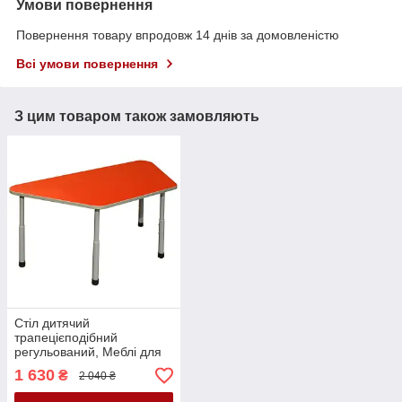
Умови повернення
Повернення товару впродовж 14 днів за домовленістю
Всі умови повернення
З цим товаром також замовляють
Стіл дитячий
трапецієподібний
регульований, Меблі для
дитячих садків Стол
1 630
₴
2 040 ₴
трапеція