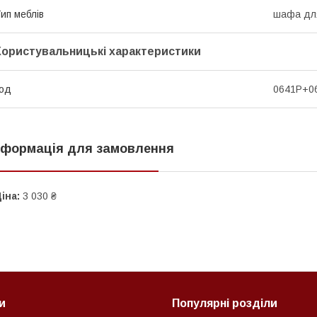
ип меблів
шафа для
Користувальницькі характеристики
од
0641Р+0
нформація для замовлення
іна:
3 030 ₴
и
Популярні розділи