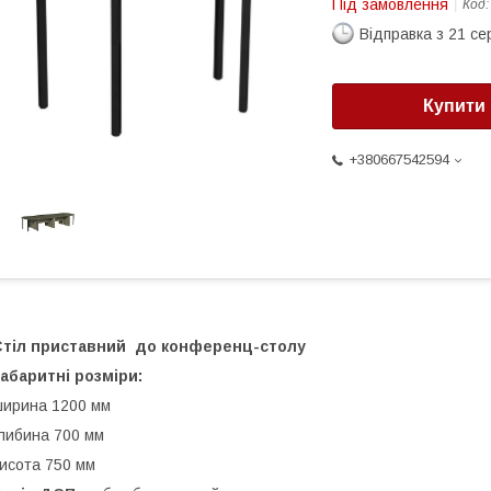
Під замовлення
Код
Відправка з 21 се
Купити
+380667542594
Стіл приставний до конференц-столу
абаритні розміри:
ирина 1200 мм
либина 700 мм
исота 750 мм