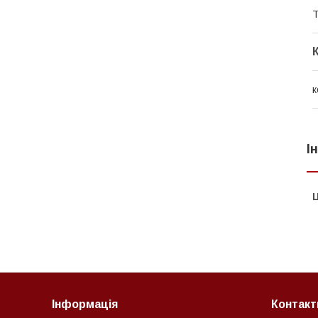
Т
к
І
Ц
Інформація
Контакт