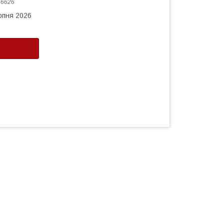
:
6626
рпня 2026