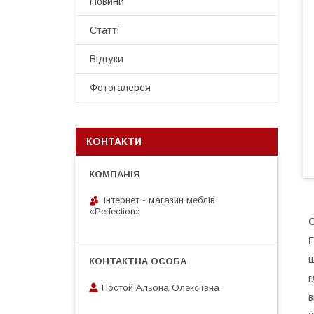
Новини
Статті
Відгуки
Фотогалерея
КОНТАКТИ
Інтернет - магазин меблів
«Perfection»
Г
ш
г
Постой Альона Олексіївна
в