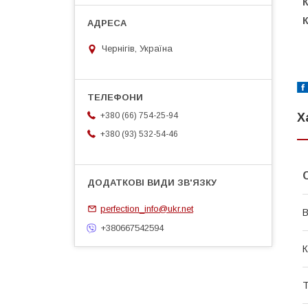
К
Чернігів, Україна
Х
+380 (66) 754-25-94
+380 (93) 532-54-46
perfection_info@ukr.net
В
+380667542594
К
Т