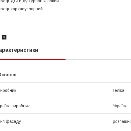
Колір ДСП:
дуб урбан кавовий.
олір каркасу:
чорний.
арактеристики
Основні
иробник
Геліка
раїна виробник
Україна
ип фасаду
розпашні