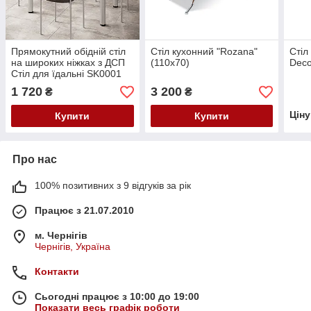
Прямокутний обідній стіл
Стіл кухонний "Rozana"
Стіл
на широких ніжках з ДСП
(110x70)
Deco
Стіл для їдальні SK0001
Стіл для кухні
1 720
3 200
₴
₴
Цін
Купити
Купити
Про нас
100% позитивних з 9 відгуків за рік
Працює з 21.07.2010
м. Чернігів
Чернігів, Україна
Контакти
Сьогодні працює з 10:00 до 19:00
Показати весь графік роботи