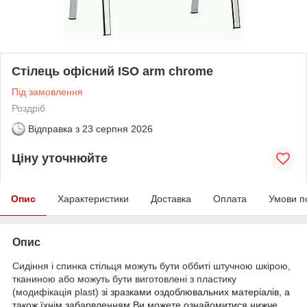
Стілець офісний ISO arm chrome
Під замовлення
Роздріб
Відправка з
23 серпня 2026
Ціну уточнюйте
Опис
Характеристики
Доставка
Оплата
Умови п
Опис
Сидіння і спинка стільця можуть бути оббиті штучною шкірою,
тканиною або можуть бути виготовлені з пластику
(модифікація plast)
зі зразками оздоблювальних матеріалів, а
також їхнім забарвленням Ви можете ознайомитися нижче