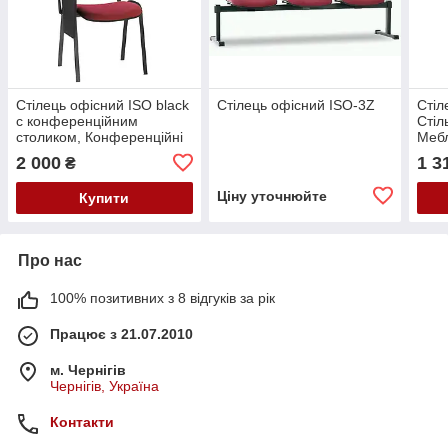
Стілець офісний ISO black
Стілець офісний ISO-3Z
Стіл
c конференційним
Стіл
столиком, Конференційні
Мебл
стільці
залі
2 000
1 3
₴
Ціну уточнюйте
Купити
Про нас
100% позитивних з 8 відгуків за рік
Працює з 21.07.2010
м. Чернігів
Чернігів, Україна
Контакти