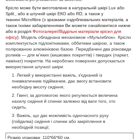
Крісло
може бути виготовлене в натуральній шкірі Lux або
Split.,
або в штучній шкірі
EКО або RD,
а також у
тканині Microfibre
(з зразками оздоблювальних матеріалів, а
також їхніми забарвленнями Ви можете ознайомитися нижче
або в розділі
Фотогалереї/Віддільні матеріали крісел для
офісу
).
Модель обладнана механізмом «Мультиблок». Крісло
комплектується підлокітниками, оббитими шкірою, а також
полірованою алюмінієвою базою. Передбачені два різновиди
роликів — для м'яких (кишкових покриттів) і твердих (паркет,
ламінат) покриттів. На неробочих поверхнях допускається
використання штучної шкіри.
Легкий у використанні важіль, з'єднаний із
пневматичним підіймачем, дає змогу встановити
необхідну висоту сидіння;
Гвинт, за допомогою якого регулюється величина
нахилу сидіння й спинки залежно від ваги того, хто
сидить;
Важіль, що дає можливість одночасного руху
(гойдалка) сидіння і спинки або закріплення в
необхідній позиції;
Розмір упаковки: 110*66*60 см.