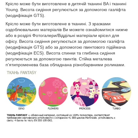
Крісло може бути виготовлене в дитячій тканині BA і тканині
Young. Висота сидіння регулюється за допомогою газліфта
(модифікація GTS).
Крісло може бути виготовлене в тканині. З зразками
оздоблювальних матеріалів Ви можете ознайомитися нижче
або в розділі Фотогалери/Віддільні матеріали крісел для
офісу. Висота сидіння регулюється за допомогою газліфта
(модифікація GTS) або за допомогою гвинтового підіймача
(модифікація ECS). Висота спинки та глибина сидіння
регулюються за допомогою гвинтів. Стійка металева
п'ятипроменева база обладнана різнобарвними роликами.