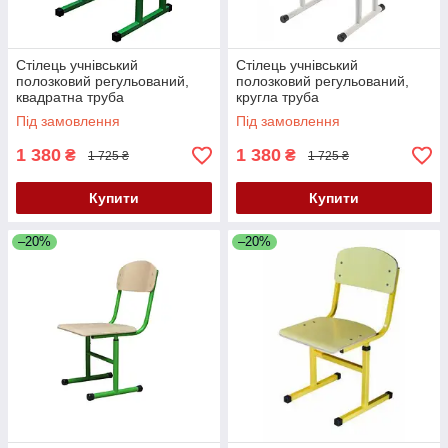
Стілець учнівський
Стілець учнівський
полозковий регульований,
полозковий регульований,
квадратна труба
кругла труба
Під замовлення
Під замовлення
1 380
1 380
₴
₴
1 725 ₴
1 725 ₴
Купити
Купити
–20%
–20%