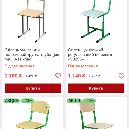
Стілець учнівський
Стілець учнівський
полозковий кругла труба (ріст
регульований по висоті
№6, 8-11 клас)
«90295»
Під замовлення
Під замовлення
1 160
1 140
₴
₴
1 450 ₴
1 425 ₴
Купити
Купити
АКЦИЯ
–20%
АКЦІЯ
–20%