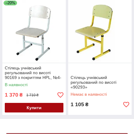
–20%
Стілець учнівський
регульований по висоті
90169 з покриттям HPL, №4-
Стілець учнівський
7
регульований по висоті
В наявності
«90293»
1 370
Немає в наявності
₴
1 710 ₴
1 105
₴
Купити