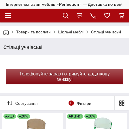
Інтернет-магазин меблів «Perfection» — Доставка по всій Ук
Товари та послуги
Шкільні меблі
Стільці учнівські
Стільці учнівські
Телефонуйте зараз і отримуйте додаткову
знижку!
Сортування
0
Фільтри
Акція
–20%
АКЦИЯ
–20%