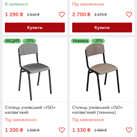
В наявності
Під замовлення
1 290
2 700
₴
₴
1 610 ₴
3 375 ₴
Купити
Купити
АКЦИЯ
–20%
Новинка
–20%
Стілець учнівський «ISO»
Стілець учнівський «ISO»
напівм'який
напівм'який (тканина)
Під замовлення
Під замовлення
1 200
1 330
₴
₴
1 500 ₴
1 660 ₴