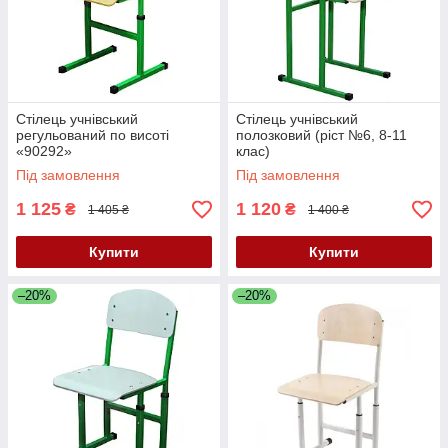
Стілець учнівський
Стілець учнівський
регульований по висоті
полозковий (ріст №6, 8-11
«90292»
клас)
Під замовлення
Під замовлення
1 125
1 120
₴
₴
1 405 ₴
1 400 ₴
Купити
Купити
–20%
–20%