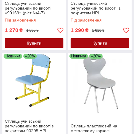
Стілець учнівський
Стілець учнівський
регульований по висоті
регульований по висоті, з
«90169» (ріст №4-7)
покриттям HPL
Під замовлення
Під замовлення
1 270
1 290
₴
₴
1 590 ₴
1 610 ₴
Купити
Купити
Новинка
–20%
Новинка
–20%
Стілець учнівський
регульований по висоті з
Стілець пластиковий на
покриттям 90295 HPL
металевому каркасі