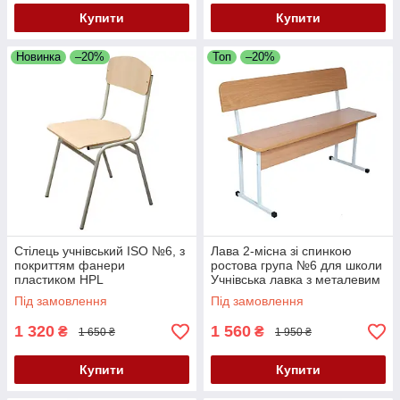
Купити
Купити
Новинка
–20%
Топ
–20%
Стілець учнівський ISO №6, з
Лава 2-місна зі спинкою
покриттям фанери
ростова група №6 для школи
пластиком HPL
Учнівська лавка з металевим
каркасом та ЛДСП сидінням
Під замовлення
Під замовлення
1 320
1 560
₴
₴
1 650 ₴
1 950 ₴
Купити
Купити